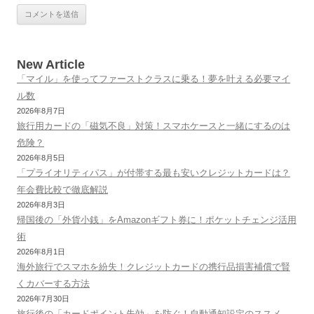
New Article
「マイル」を使ってファーストクラスに乗る！夢を叶える必要マイ
ル数
2026年8月7日
旅行用カードの「磁気不良」対策！スマホケースと一緒にするのは
危険？
2026年8月5日
「プライオリティパス」が付帯する最も安いクレジットカードは？
年会費比較で徹底解説
2026年8月3日
帰国後の「外貨小銭」をAmazonギフト券に！ポケットチェンジ活用
術
2026年8月1日
海外旅行でスマホを紛失！クレジットカードの携行品損害補償で賢
くカバーする方法
2026年7月30日
旅行後の「カードポイント失効」を防ぐ！自動通知設定のススメ