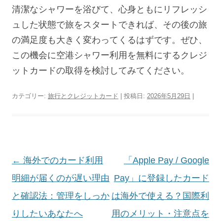
清潔なシャワーを浴びて、心身ともにリフレッシ
ュした状態で旅をスタートできれば、その後の旅
の満足度も大きく変わってくるはずです。ぜひ、
この機会に空港シャワー利用を無料にするクレジ
ットカードの取得を検討してみてください。
カテゴリー:
旅行とクレジットカード
| 投稿日:
2026年5月29日
|
投
←
海外でのカード利用
「Apple Pay / Google
稿
明細が届くのが遅い理由
Pay」に登録したカード
ナ
と確認法：管理をしっか
は海外で使える？国際利
ビ
りしたいあなたへ
用のメリット・注意点を