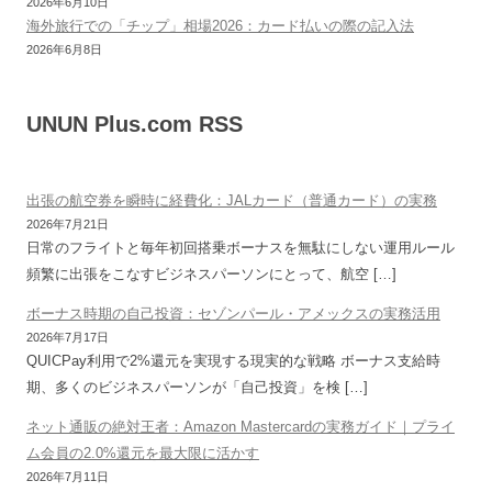
2026年6月10日
海外旅行での「チップ」相場2026：カード払いの際の記入法
2026年6月8日
UNUN Plus.com RSS
出張の航空券を瞬時に経費化：JALカード（普通カード）の実務
2026年7月21日
日常のフライトと毎年初回搭乗ボーナスを無駄にしない運用ルール
頻繁に出張をこなすビジネスパーソンにとって、航空 […]
ボーナス時期の自己投資：セゾンパール・アメックスの実務活用
2026年7月17日
QUICPay利用で2%還元を実現する現実的な戦略 ボーナス支給時
期、多くのビジネスパーソンが「自己投資」を検 […]
ネット通販の絶対王者：Amazon Mastercardの実務ガイド｜プライ
ム会員の2.0%還元を最大限に活かす
2026年7月11日