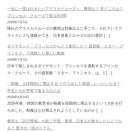
一生に一度は行きたいアラスカクルーズへ。費用は？ 見どころは？
プリンセス・クルーズで巡る8日間
2026年7月7日
憧れのアラスカクルーズの費用は想像以上に手ごろ。それでいてプ
ライスレスな体験ができ、日本発着クルーズの次の選択 […]
ダイヤモンド・プリンセスからどう進化した？ 最新船「スター・プ
リンセス」で体験した新しい船旅
2026年7月7日
日本で親しまれるダイヤモンド・プリンセスを運航するプリンセ
ス・クルーズ。その最新船「スター・プリンセス」は、1 […]
「制服」を段階的に“廃止する”と打ち出した韓国、いったいなぜ？
学生たちが学校で着るものとは
2026年4月24日
2026年春、韓国の教育省が制服を段階的に廃止するという方針を打
ち出した。制服はなぜ廃止されようとしているのか […]
春節も「訪日警戒」が続く中国・香港。日本人が旅をしたらどうな
る？ 驚きの「街のリアル」