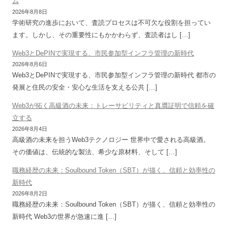
ム
2026年8月8日
学術研究の進歩において、査読プロセスは不可欠な役割を担ってい
ます。しかし、その重要性にもかかわらず、査読者はし […]
Web3とDePINで実現する、市民参加型インフラ管理の新時代
2026年8月6日
Web3とDePINで実現する、市民参加型インフラ管理の新時代 都市の
発展と住民の安全・安心な生活を支える公共 […]
Web3が拓く高級酒の未来：トレーサビリティと真贋証明で信頼を確
立する
2026年8月4日
高級酒の未来を担うWeb3テクノロジー 世界中で愛される高級酒。
その価値は、伝統的な製法、希少な原材料、そして […]
職務経歴の未来：Soulbound Token（SBT）が描く、信頼と効率性の
新時代
2026年8月2日
職務経歴の未来：Soulbound Token（SBT）が描く、信頼と効率性の
新時代 Web3の世界が急速に進 […]