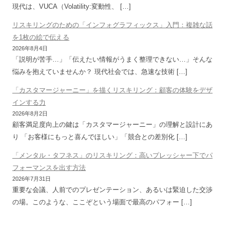
現代は、VUCA（Volatility:変動性、 […]
リスキリングのための「インフォグラフィックス」入門：複雑な話
を1枚の絵で伝える
2026年8月4日
「説明が苦手…」「伝えたい情報がうまく整理できない…」そんな
悩みを抱えていませんか？ 現代社会では、急速な技術 […]
「カスタマージャーニー」を描くリスキリング：顧客の体験をデザ
インする力
2026年8月2日
顧客満足度向上の鍵は「カスタマージャーニー」の理解と設計にあ
り 「お客様にもっと喜んでほしい」「競合との差別化 […]
「メンタル・タフネス」のリスキリング：高いプレッシャー下でパ
フォーマンスを出す方法
2026年7月31日
重要な会議、人前でのプレゼンテーション、あるいは緊迫した交渉
の場。このような、ここぞという場面で最高のパフォー […]