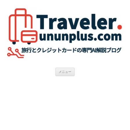
コ
ン
テ
ン
ツ
へ
ス
キ
ッ
プ
メニュー