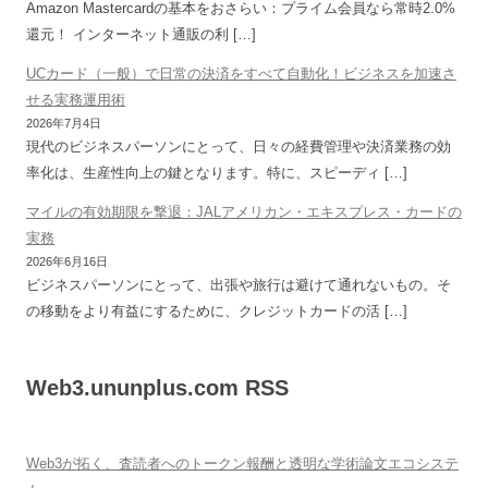
Amazon Mastercardの基本をおさらい：プライム会員なら常時2.0%
還元！ インターネット通販の利 […]
UCカード（一般）で日常の決済をすべて自動化！ビジネスを加速さ
せる実務運用術
2026年7月4日
現代のビジネスパーソンにとって、日々の経費管理や決済業務の効
率化は、生産性向上の鍵となります。特に、スピーディ […]
マイルの有効期限を撃退：JALアメリカン・エキスプレス・カードの
実務
2026年6月16日
ビジネスパーソンにとって、出張や旅行は避けて通れないもの。そ
の移動をより有益にするために、クレジットカードの活 […]
Web3.ununplus.com RSS
Web3が拓く、査読者へのトークン報酬と透明な学術論文エコシステ