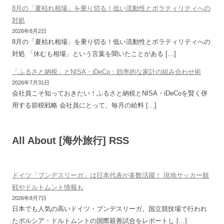
8月の「夏枯れ相場」を乗り切る！低い流動性とボラティリティへの
対処
2026年8月2日
8月の「夏枯れ相場」を乗り切る！低い流動性とボラティリティへの
対処 「休むも相場」という言葉を聞いたことがある […]
「ふるさと納税」とNISA・iDeCo：効率的な家計の組み合わせ術
2026年7月31日
会社員こそ知っておきたい！ふるさと納税とNISA・iDeCoを賢く併
用する節税戦略 会社員にとって、毎月の給料 […]
All About [海外旅行] RSS
ドイツ「ブンデスリーガ」は日本代表が多数活躍！ 現地サッカー観
戦やドルトムント情報も
2026年8月7日
日本でも人気の高いドイツ・ブンデスリーガ。国立競技場で行われ
たボルシア・ドルトムントの国際親善試合をレポートし […]