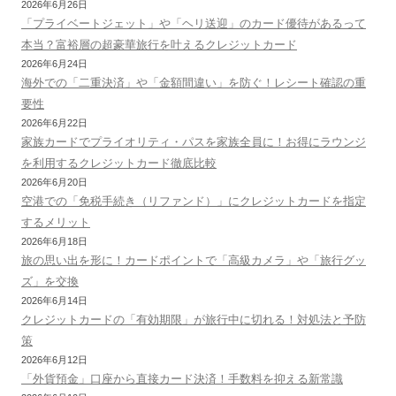
2026年6月26日
「プライベートジェット」や「ヘリ送迎」のカード優待があるって
本当？富裕層の超豪華旅行を叶えるクレジットカード
2026年6月24日
海外での「二重決済」や「金額間違い」を防ぐ！レシート確認の重
要性
2026年6月22日
家族カードでプライオリティ・パスを家族全員に！お得にラウンジ
を利用するクレジットカード徹底比較
2026年6月20日
空港での「免税手続き（リファンド）」にクレジットカードを指定
するメリット
2026年6月18日
旅の思い出を形に！カードポイントで「高級カメラ」や「旅行グッ
ズ」を交換
2026年6月14日
クレジットカードの「有効期限」が旅行中に切れる！対処法と予防
策
2026年6月12日
「外貨預金」口座から直接カード決済！手数料を抑える新常識