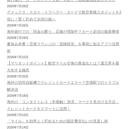
2026年7月28日
アメックス・スカイ・トラベラー・カードで航空券購入ポイントを3
倍に！賢く貯めて次回の旅へ
2026年7月26日
海外旅行での「現金お断り」店舗が増加中？カード必須の最新事情
2026年7月24日
夏休み本番！空港ラウンジの「混雑状況」を事前に知るアプリ活用
術
2026年7月22日
【マリオットポイント】航空マイル交換の黄金比とは？還元率を最
大化する極意
2026年7月20日
海外の切符自販機でクレジットカードエラー？空港駅でのトラブル
解決法
2026年7月18日
海外の「コンタクトレス（非接触）決済」マークを見分ける方法：
クレジットカードをスマートに活用！
2026年7月16日
「マイル」を効率よく貯めるための固定費支払いの見直し術
2026年7月14日