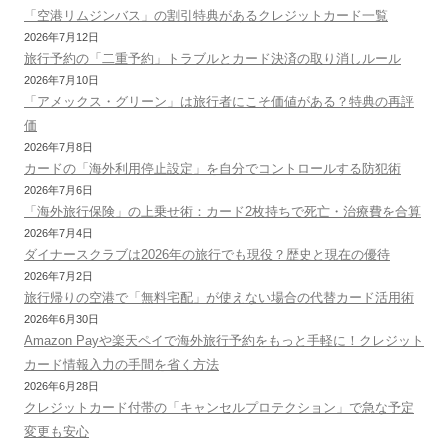
「空港リムジンバス」の割引特典があるクレジットカード一覧
2026年7月12日
旅行予約の「二重予約」トラブルとカード決済の取り消しルール
2026年7月10日
「アメックス・グリーン」は旅行者にこそ価値がある？特典の再評
価
2026年7月8日
カードの「海外利用停止設定」を自分でコントロールする防犯術
2026年7月6日
「海外旅行保険」の上乗せ術：カード2枚持ちで死亡・治療費を合算
2026年7月4日
ダイナースクラブは2026年の旅行でも現役？歴史と現在の優待
2026年7月2日
旅行帰りの空港で「無料宅配」が使えない場合の代替カード活用術
2026年6月30日
Amazon Payや楽天ペイで海外旅行予約をもっと手軽に！クレジット
カード情報入力の手間を省く方法
2026年6月28日
クレジットカード付帯の「キャンセルプロテクション」で急な予定
変更も安心