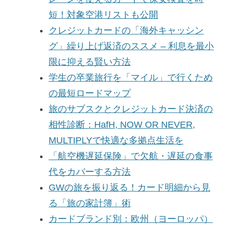
短！対象空港リストも公開
クレジットカードの「海外キャッシン
グ」繰り上げ返済のススメ – 利息を最小
限に抑える賢い方法
学生の卒業旅行を「マイル」で行くため
の最短ロードマップ
旅のサブスクとクレジットカード決済の
相性診断：HafH, NOW OR NEVER,
MULTIPLYで快適な多拠点生活を
「航空機遅延保険」で欠航・遅延の食事
代をカバーする方法
GWの旅を振り返る！カード明細から見
る「旅の家計簿」術
カードブランド別：欧州（ヨーロッパ）