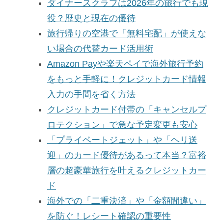
ダイナースクラブは2026年の旅行でも現
役？歴史と現在の優待
旅行帰りの空港で「無料宅配」が使えな
い場合の代替カード活用術
Amazon Payや楽天ペイで海外旅行予約
をもっと手軽に！クレジットカード情報
入力の手間を省く方法
クレジットカード付帯の「キャンセルプ
ロテクション」で急な予定変更も安心
「プライベートジェット」や「ヘリ送
迎」のカード優待があるって本当？富裕
層の超豪華旅行を叶えるクレジットカー
ド
海外での「二重決済」や「金額間違い」
を防ぐ！レシート確認の重要性