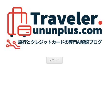
コ
ン
テ
ン
ツ
へ
ス
キ
ッ
プ
メニュー