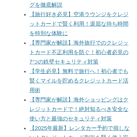
グを徹底解説
【旅行好き必見】空港ラウンジをクレジ
ットカードで賢く利用！退屈な待ち時間
を特別な体験に
【専門家が解説】海外旅行でのクレジッ
トカード不正利用を防ぐ！初心者必見の
7つの鉄壁セキュリティ対策
【学生必見】無料で旅行へ！初心者でも
賢くマイルを貯めるクレジットカード活
用術
【専門家が解説】海外ショッピングはク
レジットカードで！絶対知るべき安全な
使い方と最強のセキュリティ対策
【2025年最新】レンタカー予約で損しな