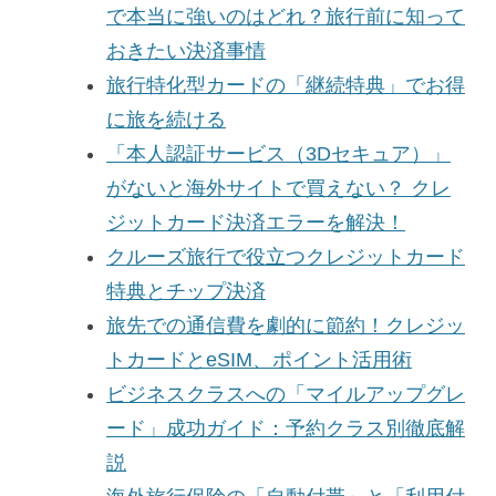
で本当に強いのはどれ？旅行前に知って
おきたい決済事情
旅行特化型カードの「継続特典」でお得
に旅を続ける
「本人認証サービス（3Dセキュア）」
がないと海外サイトで買えない？ クレ
ジットカード決済エラーを解決！
クルーズ旅行で役立つクレジットカード
特典とチップ決済
旅先での通信費を劇的に節約！クレジッ
トカードとeSIM、ポイント活用術
ビジネスクラスへの「マイルアップグレ
ード」成功ガイド：予約クラス別徹底解
説