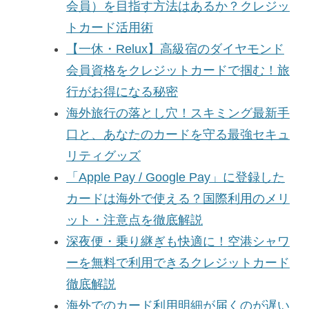
会員）を目指す方法はあるか？クレジッ
トカード活用術
【一休・Relux】高級宿のダイヤモンド
会員資格をクレジットカードで掴む！旅
行がお得になる秘密
海外旅行の落とし穴！スキミング最新手
口と、あなたのカードを守る最強セキュ
リティグッズ
「Apple Pay / Google Pay」に登録した
カードは海外で使える？国際利用のメリ
ット・注意点を徹底解説
深夜便・乗り継ぎも快適に！空港シャワ
ーを無料で利用できるクレジットカード
徹底解説
海外でのカード利用明細が届くのが遅い