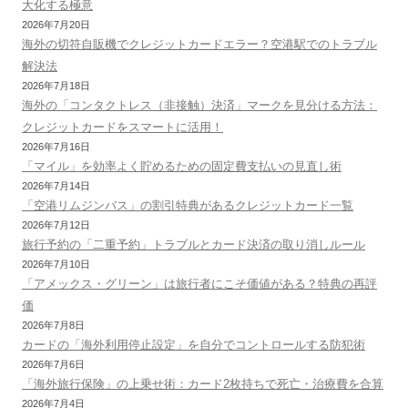
大化する極意
2026年7月20日
海外の切符自販機でクレジットカードエラー？空港駅でのトラブル
解決法
2026年7月18日
海外の「コンタクトレス（非接触）決済」マークを見分ける方法：
クレジットカードをスマートに活用！
2026年7月16日
「マイル」を効率よく貯めるための固定費支払いの見直し術
2026年7月14日
「空港リムジンバス」の割引特典があるクレジットカード一覧
2026年7月12日
旅行予約の「二重予約」トラブルとカード決済の取り消しルール
2026年7月10日
「アメックス・グリーン」は旅行者にこそ価値がある？特典の再評
価
2026年7月8日
カードの「海外利用停止設定」を自分でコントロールする防犯術
2026年7月6日
「海外旅行保険」の上乗せ術：カード2枚持ちで死亡・治療費を合算
2026年7月4日