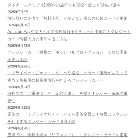
ダイナースクラブは2026年の旅行でも現役？歴史と現在の優待
2026年7月2日
旅行帰りの空港で「無料宅配」が使えない場合の代替カード活用術
2026年6月30日
Amazon Payや楽天ペイで海外旅行予約をもっと手軽に！クレジット
カード情報入力の手間を省く方法
2026年6月28日
クレジットカード付帯の「キャンセルプロテクション」で急な予定
変更も安心
2026年6月26日
「プライベートジェット」や「ヘリ送迎」のカード優待があるって
本当？富裕層の超豪華旅行を叶えるクレジットカード
2026年6月24日
海外での「二重決済」や「金額間違い」を防ぐ！レシート確認の重
要性
2026年6月22日
家族カードでプライオリティ・パスを家族全員に！お得にラウンジ
を利用するクレジットカード徹底比較
2026年6月20日
空港での「免税手続き（リファンド）」にクレジットカードを指定