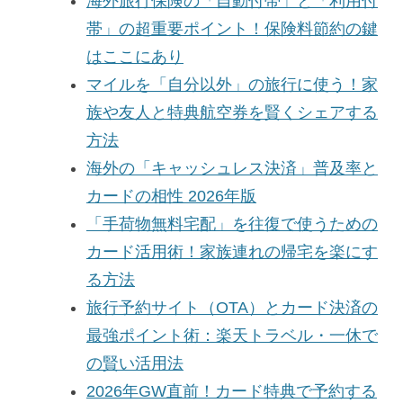
海外旅行保険の「自動付帯」と「利用付
帯」の超重要ポイント！保険料節約の鍵
はここにあり
マイルを「自分以外」の旅行に使う！家
族や友人と特典航空券を賢くシェアする
方法
海外の「キャッシュレス決済」普及率と
カードの相性 2026年版
「手荷物無料宅配」を往復で使うための
カード活用術！家族連れの帰宅を楽にす
る方法
旅行予約サイト（OTA）とカード決済の
最強ポイント術：楽天トラベル・一休で
の賢い活用法
2026年GW直前！カード特典で予約する