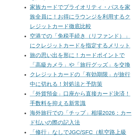
家族カードでプライオリティ・パスを家
族全員に！お得にラウンジを利用するク
レジットカード徹底比較
空港での「免税手続き（リファンド）」
にクレジットカードを指定するメリット
旅の思い出を形に！カードポイントで
「高級カメラ」や「旅行グッズ」を交換
クレジットカードの「有効期限」が旅行
中に切れる！対処法と予防策
「外貨預金」口座から直接カード決済！
手数料を抑える新常識
海外旅行での「チップ」相場2026：カー
ド払いの際の記入法
「修行」なしでJGC/SFC（航空路上級