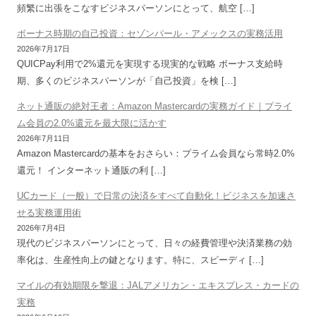
頻繁に出張をこなすビジネスパーソンにとって、航空 […]
ボーナス時期の自己投資：セゾンパール・アメックスの実務活用
2026年7月17日
QUICPay利用で2%還元を実現する現実的な戦略 ボーナス支給時
期、多くのビジネスパーソンが「自己投資」を検 […]
ネット通販の絶対王者：Amazon Mastercardの実務ガイド｜プライ
ム会員の2.0%還元を最大限に活かす
2026年7月11日
Amazon Mastercardの基本をおさらい：プライム会員なら常時2.0%
還元！ インターネット通販の利 […]
UCカード（一般）で日常の決済をすべて自動化！ビジネスを加速さ
せる実務運用術
2026年7月4日
現代のビジネスパーソンにとって、日々の経費管理や決済業務の効
率化は、生産性向上の鍵となります。特に、スピーディ […]
マイルの有効期限を撃退：JALアメリカン・エキスプレス・カードの
実務