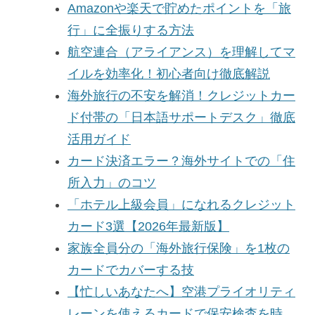
Amazonや楽天で貯めたポイントを「旅
行」に全振りする方法
航空連合（アライアンス）を理解してマ
イルを効率化！初心者向け徹底解説
海外旅行の不安を解消！クレジットカー
ド付帯の「日本語サポートデスク」徹底
活用ガイド
カード決済エラー？海外サイトでの「住
所入力」のコツ
「ホテル上級会員」になれるクレジット
カード3選【2026年最新版】
家族全員分の「海外旅行保険」を1枚の
カードでカバーする技
【忙しいあなたへ】空港プライオリティ
レーンを使えるカードで保安検査を時