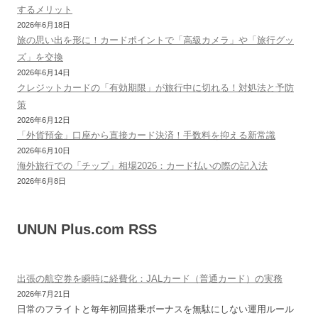
するメリット
2026年6月18日
旅の思い出を形に！カードポイントで「高級カメラ」や「旅行グッ
ズ」を交換
2026年6月14日
クレジットカードの「有効期限」が旅行中に切れる！対処法と予防
策
2026年6月12日
「外貨預金」口座から直接カード決済！手数料を抑える新常識
2026年6月10日
海外旅行での「チップ」相場2026：カード払いの際の記入法
2026年6月8日
UNUN Plus.com RSS
出張の航空券を瞬時に経費化：JALカード（普通カード）の実務
2026年7月21日
日常のフライトと毎年初回搭乗ボーナスを無駄にしない運用ルール