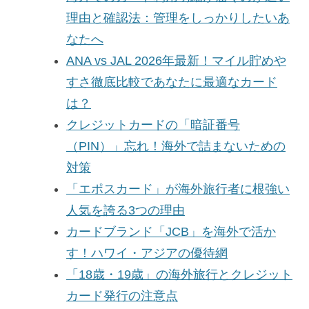
理由と確認法：管理をしっかりしたいあ
なたへ
ANA vs JAL 2026年最新！マイル貯めや
すさ徹底比較であなたに最適なカード
は？
クレジットカードの「暗証番号
（PIN）」忘れ！海外で詰まないための
対策
「エポスカード」が海外旅行者に根強い
人気を誇る3つの理由
カードブランド「JCB」を海外で活か
す！ハワイ・アジアの優待網
「18歳・19歳」の海外旅行とクレジット
カード発行の注意点