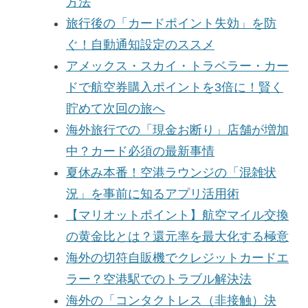
方法
旅行後の「カードポイント失効」を防
ぐ！自動通知設定のススメ
アメックス・スカイ・トラベラー・カー
ドで航空券購入ポイントを3倍に！賢く
貯めて次回の旅へ
海外旅行での「現金お断り」店舗が増加
中？カード必須の最新事情
夏休み本番！空港ラウンジの「混雑状
況」を事前に知るアプリ活用術
【マリオットポイント】航空マイル交換
の黄金比とは？還元率を最大化する極意
海外の切符自販機でクレジットカードエ
ラー？空港駅でのトラブル解決法
海外の「コンタクトレス（非接触）決