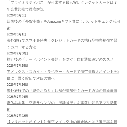
「プライオリティパス」が付帯する最も安いクレジットカードは？
年会費比較で徹底解説
2026年8月3日
帰国後の「外貨小銭」をAmazonギフト券に！ポケットチェンジ活用
術
2026年8月1日
海外旅行でスマホを紛失！クレジットカードの携行品損害補償で賢
くカバーする方法
2026年7月30日
旅行後の「カードポイント失効」を防ぐ！自動通知設定のススメ
2026年7月28日
アメックス・スカイ・トラベラー・カードで航空券購入ポイントを3
倍に！賢く貯めて次回の旅へ
2026年7月26日
海外旅行での「現金お断り」店舗が増加中？カード必須の最新事情
2026年7月24日
夏休み本番！空港ラウンジの「混雑状況」を事前に知るアプリ活用
術
2026年7月22日
【マリオットポイント】航空マイル交換の黄金比とは？還元率を最