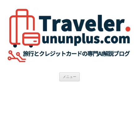
コ
ン
テ
ン
ツ
へ
ス
キ
ッ
プ
メニュー