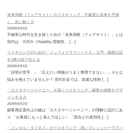
未来洞察（フォアサイト）のリスキリング：不確実な未来を予測
し、先に動く力
2026年8月6日
不確実な時代を生き抜くための「未来洞察（フォアサイト）」とは
現代は、VUCA（Volatility:変動性、 […]
リスキリングのための「インフォグラフィックス」入門：複雑な話
を1枚の絵で伝える
2026年8月4日
「説明が苦手…」「伝えたい情報がうまく整理できない…」そんな
悩みを抱えていませんか？ 現代社会では、急速な技術 […]
「カスタマージャーニー」を描くリスキリング：顧客の体験をデザ
インする力
2026年8月2日
顧客満足度向上の鍵は「カスタマージャーニー」の理解と設計にあ
り 「お客様にもっと喜んでほしい」「競合との差別化 […]
「メンタル・タフネス」のリスキリング：高いプレッシャー下でパ