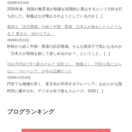
2026年4月24日
2026年春、韓国の教育省が制服を段階的に廃止するという方針を打
ち出した。制服はなぜ廃止されようとしているのか […]
春節も「訪日警戒」が続く中国・香港。日本人が旅をしたらどうな
る？ 驚きの「街のリアル」
2026年2月13日
昨秋から続く中国・香港の訪日警戒。そんな状況下で気になるのが
「日本人が現地を旅して楽しめるのか？」ということ。 […]
1泊1万円台で5つ星ホテル？ 治安よし、物価よし、円安も気になら
ない「マレーシア」が今の正解だった
2025年12月15日
円安でも物価が安く、多文化が共存するマレーシア。おおらかな国
民性に癒やされ、デジタル化で旅もスムーズ。2026 […]
ブログランキング