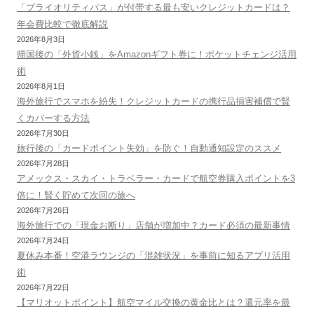
「プライオリティパス」が付帯する最も安いクレジットカードは？
年会費比較で徹底解説
2026年8月3日
帰国後の「外貨小銭」をAmazonギフト券に！ポケットチェンジ活用
術
2026年8月1日
海外旅行でスマホを紛失！クレジットカードの携行品損害補償で賢
くカバーする方法
2026年7月30日
旅行後の「カードポイント失効」を防ぐ！自動通知設定のススメ
2026年7月28日
アメックス・スカイ・トラベラー・カードで航空券購入ポイントを3
倍に！賢く貯めて次回の旅へ
2026年7月26日
海外旅行での「現金お断り」店舗が増加中？カード必須の最新事情
2026年7月24日
夏休み本番！空港ラウンジの「混雑状況」を事前に知るアプリ活用
術
2026年7月22日
【マリオットポイント】航空マイル交換の黄金比とは？還元率を最