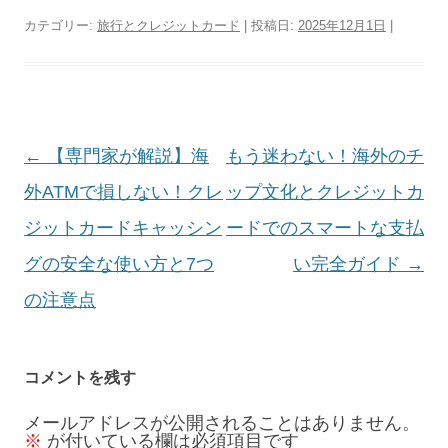
カテゴリー:
旅行とクレジットカード
| 投稿日:
2025年12月1日
|
投
←
【専門家が解説】海
もう迷わない！海外のチ
稿
外ATMで損しない！クレ
ップ文化とクレジットカ
ナ
ジットカードキャッシン
ードでのスマートな支払
ビ
グの安全な使い方と7つ
い完全ガイド
→
ゲ
の注意点
ー
シ
コメントを残す
ョ
メールアドレスが公開されることはありません。
※
が付いている欄は必須項目です
ン