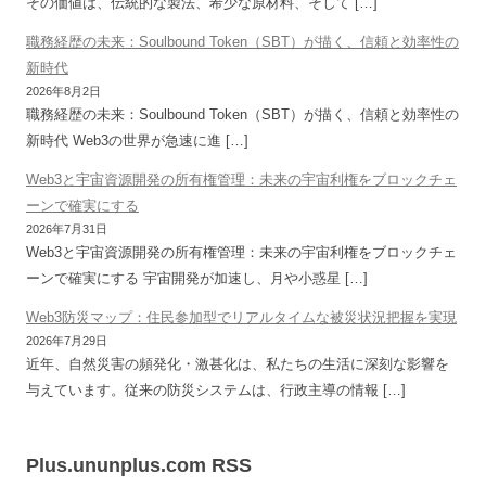
その価値は、伝統的な製法、希少な原材料、そして […]
職務経歴の未来：Soulbound Token（SBT）が描く、信頼と効率性の
新時代
2026年8月2日
職務経歴の未来：Soulbound Token（SBT）が描く、信頼と効率性の
新時代 Web3の世界が急速に進 […]
Web3と宇宙資源開発の所有権管理：未来の宇宙利権をブロックチェ
ーンで確実にする
2026年7月31日
Web3と宇宙資源開発の所有権管理：未来の宇宙利権をブロックチェ
ーンで確実にする 宇宙開発が加速し、月や小惑星 […]
Web3防災マップ：住民参加型でリアルタイムな被災状況把握を実現
2026年7月29日
近年、自然災害の頻発化・激甚化は、私たちの生活に深刻な影響を
与えています。従来の防災システムは、行政主導の情報 […]
Plus.ununplus.com RSS