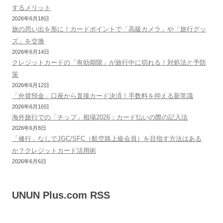
するメリット
2026年6月18日
旅の思い出を形に！カードポイントで「高級カメラ」や「旅行グッ
ズ」を交換
2026年6月14日
クレジットカードの「有効期限」が旅行中に切れる！対処法と予防
策
2026年6月12日
「外貨預金」口座から直接カード決済！手数料を抑える新常識
2026年6月10日
海外旅行での「チップ」相場2026：カード払いの際の記入法
2026年6月8日
「修行」なしでJGC/SFC（航空路上級会員）を目指す方法はある
か？クレジットカード活用術
2026年6月6日
UNUN Plus.com RSS