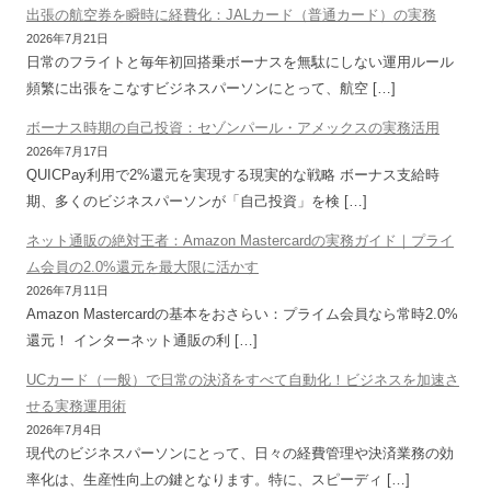
出張の航空券を瞬時に経費化：JALカード（普通カード）の実務
2026年7月21日
日常のフライトと毎年初回搭乗ボーナスを無駄にしない運用ルール
頻繁に出張をこなすビジネスパーソンにとって、航空 […]
ボーナス時期の自己投資：セゾンパール・アメックスの実務活用
2026年7月17日
QUICPay利用で2%還元を実現する現実的な戦略 ボーナス支給時
期、多くのビジネスパーソンが「自己投資」を検 […]
ネット通販の絶対王者：Amazon Mastercardの実務ガイド｜プライ
ム会員の2.0%還元を最大限に活かす
2026年7月11日
Amazon Mastercardの基本をおさらい：プライム会員なら常時2.0%
還元！ インターネット通販の利 […]
UCカード（一般）で日常の決済をすべて自動化！ビジネスを加速さ
せる実務運用術
2026年7月4日
現代のビジネスパーソンにとって、日々の経費管理や決済業務の効
率化は、生産性向上の鍵となります。特に、スピーディ […]