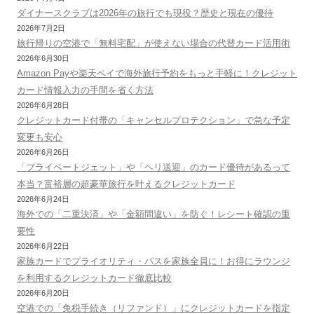
ダイナースクラブは2026年の旅行でも現役？歴史と現在の優待
2026年7月2日
旅行帰りの空港で「無料宅配」が使えない場合の代替カード活用術
2026年6月30日
Amazon Payや楽天ペイで海外旅行予約をもっと手軽に！クレジット
カード情報入力の手間を省く方法
2026年6月28日
クレジットカード付帯の「キャンセルプロテクション」で急な予定
変更も安心
2026年6月26日
「プライベートジェット」や「ヘリ送迎」のカード優待があるって
本当？富裕層の超豪華旅行を叶えるクレジットカード
2026年6月24日
海外での「二重決済」や「金額間違い」を防ぐ！レシート確認の重
要性
2026年6月22日
家族カードでプライオリティ・パスを家族全員に！お得にラウンジ
を利用するクレジットカード徹底比較
2026年6月20日
空港での「免税手続き（リファンド）」にクレジットカードを指定