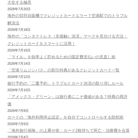
大化する極意
2026年7月20日
海外の切符自販機でクレジットカードエラー？空港駅でのトラブル
解決法
2026年7月18日
海外の「コンタクトレス（非接触）決済」マークを見分ける方法：
クレジットカードをスマートに活用！
2026年7月16日
「マイル」を効率よく貯めるための固定費支払いの見直し術
2026年7月14日
「空港リムジンバス」の割引特典があるクレジットカード一覧
2026年7月12日
旅行予約の「二重予約」トラブルとカード決済の取り消しルール
2026年7月10日
「アメックス・グリーン」は旅行者にこそ価値がある？特典の再評
価
2026年7月8日
カードの「海外利用停止設定」を自分でコントロールする防犯術
2026年7月6日
「海外旅行保険」の上乗せ術：カード2枚持ちで死亡・治療費を合算
2026年7月4日