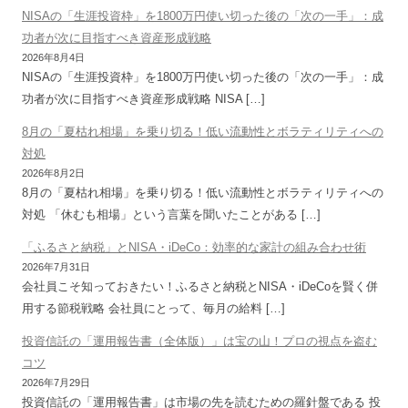
NISAの「生涯投資枠」を1800万円使い切った後の「次の一手」：成
功者が次に目指すべき資産形成戦略
2026年8月4日
NISAの「生涯投資枠」を1800万円使い切った後の「次の一手」：成
功者が次に目指すべき資産形成戦略 NISA […]
8月の「夏枯れ相場」を乗り切る！低い流動性とボラティリティへの
対処
2026年8月2日
8月の「夏枯れ相場」を乗り切る！低い流動性とボラティリティへの
対処 「休むも相場」という言葉を聞いたことがある […]
「ふるさと納税」とNISA・iDeCo：効率的な家計の組み合わせ術
2026年7月31日
会社員こそ知っておきたい！ふるさと納税とNISA・iDeCoを賢く併
用する節税戦略 会社員にとって、毎月の給料 […]
投資信託の「運用報告書（全体版）」は宝の山！プロの視点を盗む
コツ
2026年7月29日
投資信託の「運用報告書」は市場の先を読むための羅針盤である 投