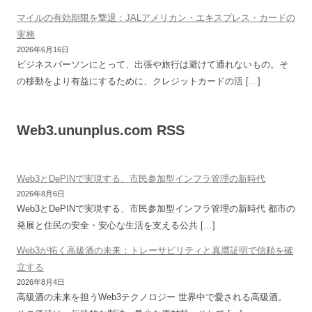
マイルの有効期限を撃退：JALアメリカン・エキスプレス・カードの
実務
2026年6月16日
ビジネスパーソンにとって、出張や旅行は避けて通れないもの。そ
の移動をより有益にするために、クレジットカードの活 […]
Web3.ununplus.com RSS
Web3とDePINで実現する、市民参加型インフラ管理の新時代
2026年8月6日
Web3とDePINで実現する、市民参加型インフラ管理の新時代 都市の
発展と住民の安全・安心な生活を支える公共 […]
Web3が拓く高級酒の未来：トレーサビリティと真贋証明で信頼を確
立する
2026年8月4日
高級酒の未来を担うWeb3テクノロジー 世界中で愛される高級酒。