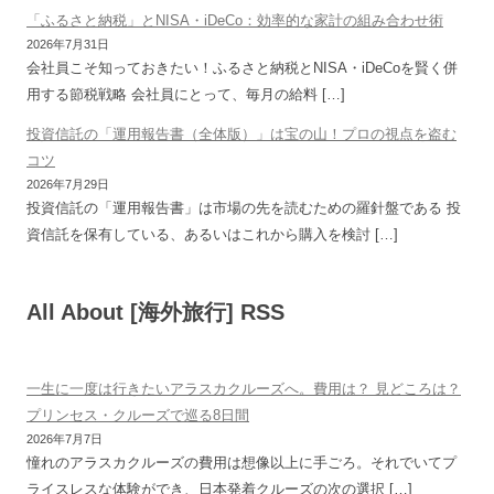
「ふるさと納税」とNISA・iDeCo：効率的な家計の組み合わせ術
2026年7月31日
会社員こそ知っておきたい！ふるさと納税とNISA・iDeCoを賢く併
用する節税戦略 会社員にとって、毎月の給料 […]
投資信託の「運用報告書（全体版）」は宝の山！プロの視点を盗む
コツ
2026年7月29日
投資信託の「運用報告書」は市場の先を読むための羅針盤である 投
資信託を保有している、あるいはこれから購入を検討 […]
All About [海外旅行] RSS
一生に一度は行きたいアラスカクルーズへ。費用は？ 見どころは？
プリンセス・クルーズで巡る8日間
2026年7月7日
憧れのアラスカクルーズの費用は想像以上に手ごろ。それでいてプ
ライスレスな体験ができ、日本発着クルーズの次の選択 […]