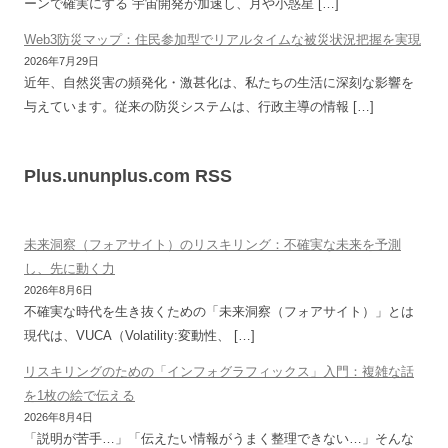
ーンで確実にする 宇宙開発が加速し、月や小惑星 […]
Web3防災マップ：住民参加型でリアルタイムな被災状況把握を実現
2026年7月29日
近年、自然災害の頻発化・激甚化は、私たちの生活に深刻な影響を
与えています。従来の防災システムは、行政主導の情報 […]
Plus.ununplus.com RSS
未来洞察（フォアサイト）のリスキリング：不確実な未来を予測
し、先に動く力
2026年8月6日
不確実な時代を生き抜くための「未来洞察（フォアサイト）」とは
現代は、VUCA（Volatility:変動性、 […]
リスキリングのための「インフォグラフィックス」入門：複雑な話
を1枚の絵で伝える
2026年8月4日
「説明が苦手…」「伝えたい情報がうまく整理できない…」そんな