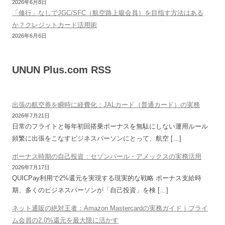
2026年6月8日
「修行」なしでJGC/SFC（航空路上級会員）を目指す方法はある
か？クレジットカード活用術
2026年6月6日
UNUN Plus.com RSS
出張の航空券を瞬時に経費化：JALカード（普通カード）の実務
2026年7月21日
日常のフライトと毎年初回搭乗ボーナスを無駄にしない運用ルール
頻繁に出張をこなすビジネスパーソンにとって、航空 […]
ボーナス時期の自己投資：セゾンパール・アメックスの実務活用
2026年7月17日
QUICPay利用で2%還元を実現する現実的な戦略 ボーナス支給時
期、多くのビジネスパーソンが「自己投資」を検 […]
ネット通販の絶対王者：Amazon Mastercardの実務ガイド｜プライ
ム会員の2.0%還元を最大限に活かす