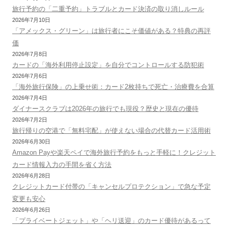
旅行予約の「二重予約」トラブルとカード決済の取り消しルール
2026年7月10日
「アメックス・グリーン」は旅行者にこそ価値がある？特典の再評
価
2026年7月8日
カードの「海外利用停止設定」を自分でコントロールする防犯術
2026年7月6日
「海外旅行保険」の上乗せ術：カード2枚持ちで死亡・治療費を合算
2026年7月4日
ダイナースクラブは2026年の旅行でも現役？歴史と現在の優待
2026年7月2日
旅行帰りの空港で「無料宅配」が使えない場合の代替カード活用術
2026年6月30日
Amazon Payや楽天ペイで海外旅行予約をもっと手軽に！クレジット
カード情報入力の手間を省く方法
2026年6月28日
クレジットカード付帯の「キャンセルプロテクション」で急な予定
変更も安心
2026年6月26日
「プライベートジェット」や「ヘリ送迎」のカード優待があるって