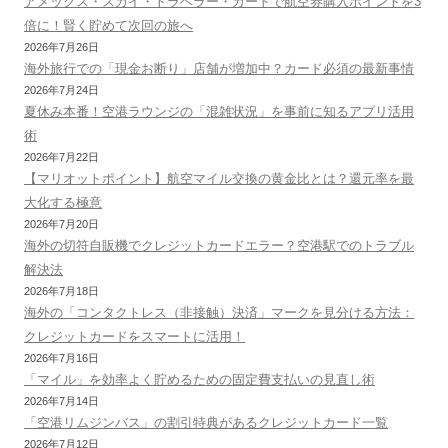
アメックス・スカイ・トラベラー・カードで航空券購入ポイントを3
倍に！賢く貯めて次回の旅へ
2026年7月26日
海外旅行での「現金お断り」店舗が増加中？カード必須の最新事情
2026年7月24日
夏休み本番！空港ラウンジの「混雑状況」を事前に知るアプリ活用
術
2026年7月22日
【マリオットポイント】航空マイル交換の黄金比とは？還元率を最
大化する極意
2026年7月20日
海外の切符自販機でクレジットカードエラー？空港駅でのトラブル
解決法
2026年7月18日
海外の「コンタクトレス（非接触）決済」マークを見分ける方法：
クレジットカードをスマートに活用！
2026年7月16日
「マイル」を効率よく貯めるための固定費支払いの見直し術
2026年7月14日
「空港リムジンバス」の割引特典があるクレジットカード一覧
2026年7月12日