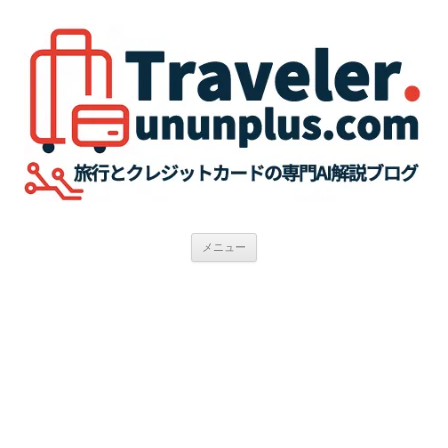
コ
ン
テ
ン
ツ
へ
ス
キ
ッ
プ
メニュー