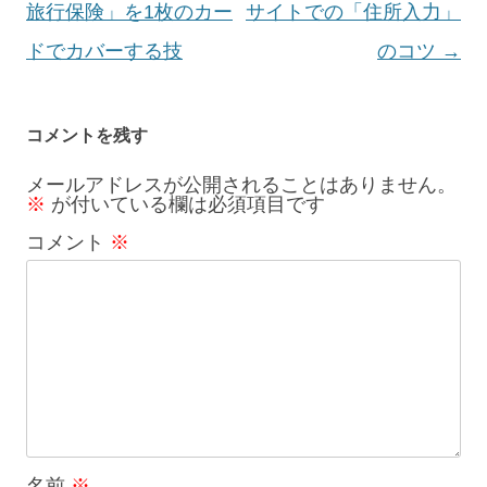
稿
旅行保険」を1枚のカー
サイトでの「住所入力」
ナ
ドでカバーする技
のコツ
→
ビ
ゲ
コメントを残す
ー
メールアドレスが公開されることはありません。
※
が付いている欄は必須項目です
シ
コメント
※
ョ
ン
名前
※