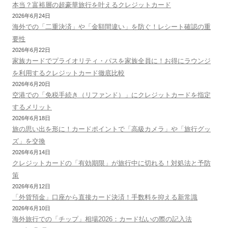
本当？富裕層の超豪華旅行を叶えるクレジットカード
2026年6月24日
海外での「二重決済」や「金額間違い」を防ぐ！レシート確認の重
要性
2026年6月22日
家族カードでプライオリティ・パスを家族全員に！お得にラウンジ
を利用するクレジットカード徹底比較
2026年6月20日
空港での「免税手続き（リファンド）」にクレジットカードを指定
するメリット
2026年6月18日
旅の思い出を形に！カードポイントで「高級カメラ」や「旅行グッ
ズ」を交換
2026年6月14日
クレジットカードの「有効期限」が旅行中に切れる！対処法と予防
策
2026年6月12日
「外貨預金」口座から直接カード決済！手数料を抑える新常識
2026年6月10日
海外旅行での「チップ」相場2026：カード払いの際の記入法