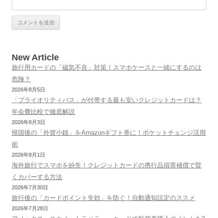
New Article
旅行用カードの「磁気不良」対策！スマホケースと一緒にするのは
危険？
2026年8月5日
「プライオリティパス」が付帯する最も安いクレジットカードは？
年会費比較で徹底解説
2026年8月3日
帰国後の「外貨小銭」をAmazonギフト券に！ポケットチェンジ活用
術
2026年8月1日
海外旅行でスマホを紛失！クレジットカードの携行品損害補償で賢
くカバーする方法
2026年7月30日
旅行後の「カードポイント失効」を防ぐ！自動通知設定のススメ
2026年7月28日