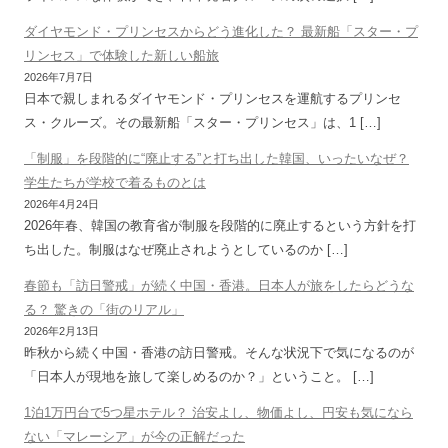
ダイヤモンド・プリンセスからどう進化した？ 最新船「スター・プ
リンセス」で体験した新しい船旅
2026年7月7日
日本で親しまれるダイヤモンド・プリンセスを運航するプリンセ
ス・クルーズ。その最新船「スター・プリンセス」は、1 […]
「制服」を段階的に“廃止する”と打ち出した韓国、いったいなぜ？
学生たちが学校で着るものとは
2026年4月24日
2026年春、韓国の教育省が制服を段階的に廃止するという方針を打
ち出した。制服はなぜ廃止されようとしているのか […]
春節も「訪日警戒」が続く中国・香港。日本人が旅をしたらどうな
る？ 驚きの「街のリアル」
2026年2月13日
昨秋から続く中国・香港の訪日警戒。そんな状況下で気になるのが
「日本人が現地を旅して楽しめるのか？」ということ。 […]
1泊1万円台で5つ星ホテル？ 治安よし、物価よし、円安も気になら
ない「マレーシア」が今の正解だった