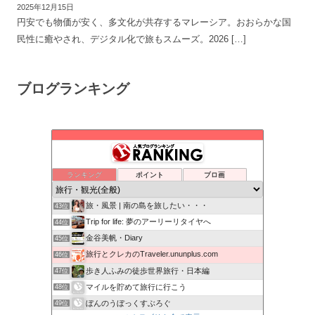
2025年12月15日
円安でも物価が安く、多文化が共存するマレーシア。おおらかな国
民性に癒やされ、デジタル化で旅もスムーズ。2026 […]
ブログランキング
絶景から廃墟まで様々なジャンルのドローン映像をお届けします。
39位
ぶらりフォト日記
40位
旅・カタログ
41位
ランキング
ポイント
ブロ画
日本いいとこ見つけ旅
42位
旅・風景 | 南の島を旅したい・・・
43位
Trip for life: 夢のアーリーリタイヤへ
44位
金谷美帆・Diary
45位
旅行とクレカのTraveler.ununplus.com
46位
歩き人ふみの徒歩世界旅行・日本編
47位
マイルを貯めて旅行に行こう
48位
ぼんのうぼっくすぶろぐ
49位